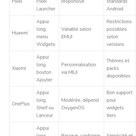
Pixel
Pixel
responsive
standards
Launcher
Android
Appui
Restrictions
long,
Variable selon
possibles
Huawei
menu
EMUI
selon
Widgets
versions
Appui
Thèmes et
long,
Personnalisation
Xiaomi
packs
bouton
via MIUI
disponibles
Ajouter
Appui
Bon support
long,
Modérée, dépend
pour
OnePlus
Shelf ou
OxygenOS
widgets
Lanceur
tiers
Appui
long,
Basique, conforme
Simplicité et