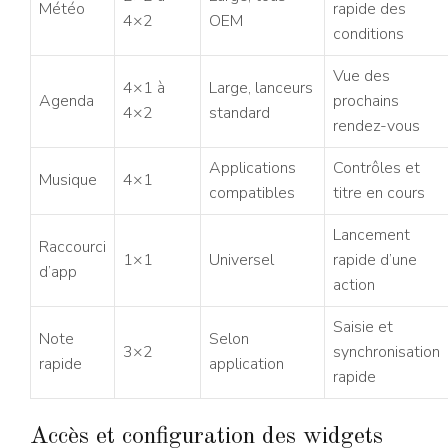
Météo
rapide des
4×2
OEM
conditions
Vue des
4×1 à
Large, lanceurs
Agenda
prochains
4×2
standard
rendez-vous
Applications
Contrôles et
Musique
4×1
compatibles
titre en cours
Lancement
Raccourci
1×1
Universel
rapide d’une
d’app
action
Saisie et
Note
Selon
3×2
synchronisation
rapide
application
rapide
Accès et configuration des widgets