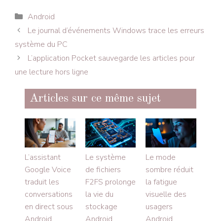
Catégories
Android
Le journal d’événements Windows trace les erreurs
système du PC
L’application Pocket sauvegarde les articles pour
une lecture hors ligne
Articles sur ce même sujet
L’assistant
Le système
Le mode
Google Voice
de fichiers
sombre réduit
traduit les
F2FS prolonge
la fatigue
conversations
la vie du
visuelle des
en direct sous
stockage
usagers
Android
Android
Android