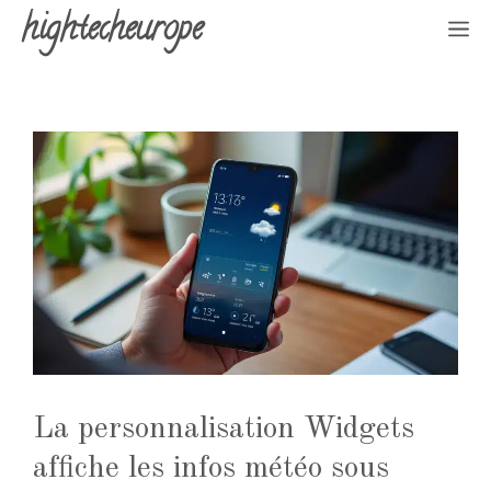
Aller
hightecheurope
M
au
contenu
La personnalisation Widgets
affiche les infos météo sous