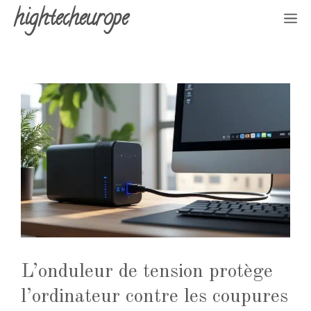
Aller
hightecheurope
M
au
contenu
L’onduleur de tension protège
l’ordinateur contre les coupures