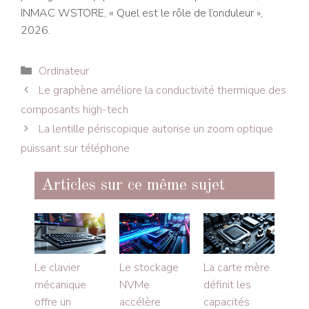
INMAC WSTORE, « Quel est le rôle de l’onduleur »,
2026.
Catégories
Ordinateur
Le graphène améliore la conductivité thermique des
composants high-tech
La lentille périscopique autorise un zoom optique
puissant sur téléphone
Articles sur ce même sujet
Le clavier
Le stockage
La carte mère
mécanique
NVMe
définit les
offre un
accélère
capacités