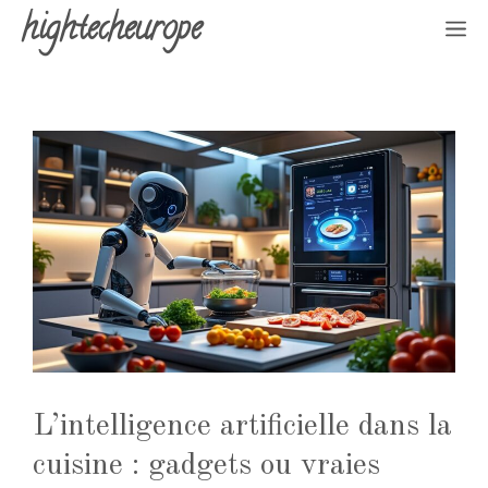
Aller
hightecheurope
M
au
contenu
L’intelligence artificielle dans la
cuisine : gadgets ou vraies