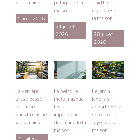
de la maison
potager de la
froid les
maison
chambres de
la maison
4 août 2026
31 juillet
2026
28 juillet
2026
La verrière
La peinture
Le jardin
laisse passer
mate masque
japonais
la lumière
les
apporte de la
dans la cuisine
imperfections
sérénité au
de la maison
des murs de la
foyer de la
maison
maison
24 juillet