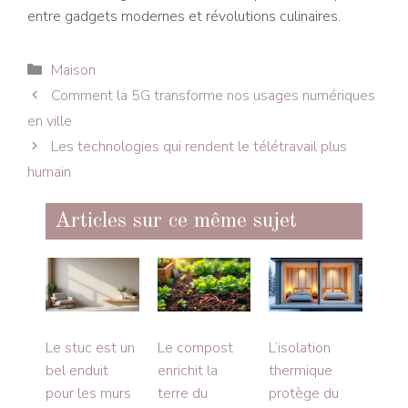
entre gadgets modernes et révolutions culinaires.
Catégories
Maison
Comment la 5G transforme nos usages numériques
en ville
Les technologies qui rendent le télétravail plus
humain
Articles sur ce même sujet
Le stuc est un
Le compost
L’isolation
bel enduit
enrichit la
thermique
pour les murs
terre du
protège du