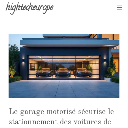
Aller
hightecheurope
M
au
contenu
Le garage motorisé sécurise le
stationnement des voitures de