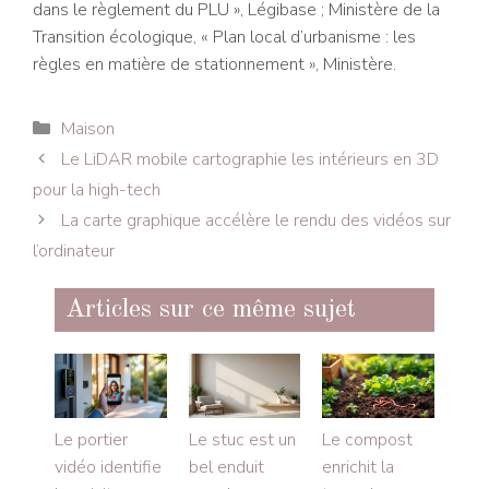
dans le règlement du PLU », Légibase ; Ministère de la
Transition écologique, « Plan local d’urbanisme : les
règles en matière de stationnement », Ministère.
Catégories
Maison
Le LiDAR mobile cartographie les intérieurs en 3D
pour la high-tech
La carte graphique accélère le rendu des vidéos sur
l’ordinateur
Articles sur ce même sujet
Le portier
Le stuc est un
Le compost
vidéo identifie
bel enduit
enrichit la