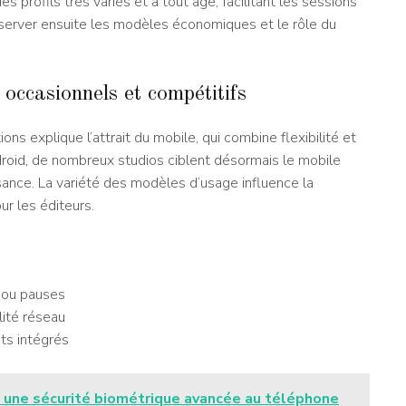
es profils très variés et à tout âge, facilitant les sessions
erver ensuite les modèles économiques et le rôle du
 occasionnels et compétitifs
ns explique l’attrait du mobile, qui combine flexibilité et
roid, de nombreux studios ciblent désormais le mobile
ance. La variété des modèles d’usage influence la
our les éditeurs.
 ou pauses
lité réseau
ts intégrés
re une sécurité biométrique avancée au téléphone