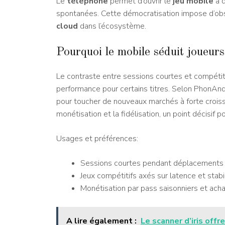
Le
téléphone
permet d’ouvrir le
jeu mobile
à d
spontanées. Cette démocratisation impose d’obs
cloud
dans l’écosystème.
Pourquoi le mobile séduit joueurs
Le contraste entre sessions courtes et compétitio
performance pour certains titres. Selon PhonAnd
pour toucher de nouveaux marchés à forte croiss
monétisation et la fidélisation, un point décisif p
Usages et préférences:
Sessions courtes pendant déplacements
Jeux compétitifs axés sur latence et stabi
Monétisation par pass saisonniers et acha
A lire également :
Le scanner d’iris off