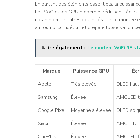
En partant des éléments essentiels, la puissance 
Les SoC et les GPU modernes réduisent l’écart a
notamment les titres optimisés. Cette montée en
au tournoi compétitif, et prépare l’observation d
A lire également :
Le modem WiFi 6E sta
Marque
Puissance GPU
Écr
Apple
Très élevée
OLED haute
Samsung
Élevée
AMOLED ta
Google Pixel
Moyenne à élevée
OLED soig
Xiaomi
Élevée
AMOLED
OnePlus
Élevée
AMOLED fl