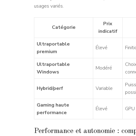
usages variés.
Prix
Catégorie
indicatif
Ultraportable
Élevé
Finit
premium
Ultraportable
Choix
Modéré
Windows
conn
Puis
Hybrid/perf
Variable
poss
Gaming haute
Élevé
GPU 
performance
Performance et autonomie : com