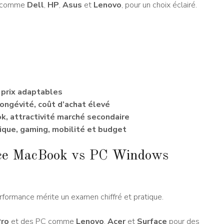
s comme
Dell
,
HP
,
Asus
et
Lenovo
, pour un choix éclairé.
 prix adaptables
ongévité, coût d’achat élevé
k, attractivité marché secondaire
tique, gaming, mobilité et budget
nce MacBook vs PC Windows
rformance mérite un examen chiffré et pratique.
ro
et des PC comme
Lenovo
,
Acer
et
Surface
pour des